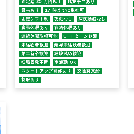
固定給 25 万円以上
残業手当あり
賞与あり
17 時までに退社可
固定シフト制
夜勤なし
深夜勤務なし
慶弔休暇あり
有給休暇あり
連続休暇取得可能
U・I ターン歓迎
未経験者歓迎
業界未経験者歓迎
第二新卒歓迎
経験浅め歓迎
転職回数不問
車通勤 OK
スタートアップ研修あり
交通費支給
制服あり