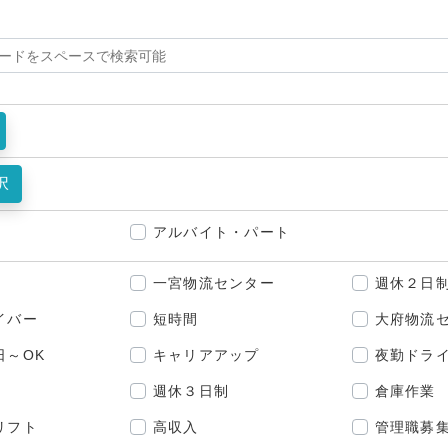
択
アルバイト・パート
一宮物流センター
週休２日
イバー
短時間
大府物流
日～OK
キャリアアップ
夜勤ドラ
週休３日制
倉庫作業
リフト
高収入
管理職募