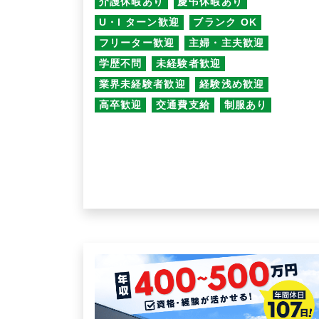
介護休暇あり
慶弔休暇あり
U・I ターン歓迎
ブランク OK
フリーター歓迎
主婦・主夫歓迎
学歴不問
未経験者歓迎
業界未経験者歓迎
経験浅め歓迎
高卒歓迎
交通費支給
制服あり