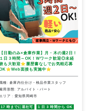
【日勤のみ×倉庫作業】月・木の週2日！
１日３時間～OK！Wワーク歓迎◎未経
⭐
験も大歓迎
履歴書なしでお気軽応募
⭐
⭐
OK
Web面接も実施中
職種: 倉庫内仕分け・検品作業スタッフ
雇用形態: アルバイト・パート
エリア : 愛知県岡崎市
17 時までに退社可
1 日 3 時間から OK