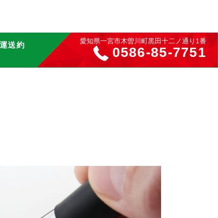
愛知県一宮市木曽川町黒田十二ノ通り1番
運送約
0586-85-7751