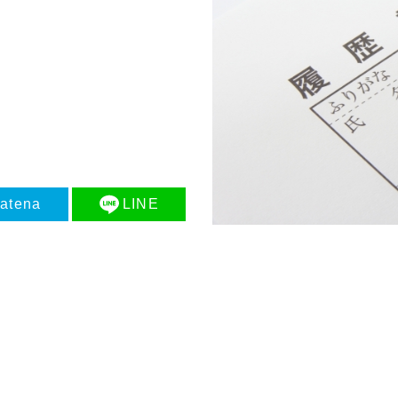
atena
LINE