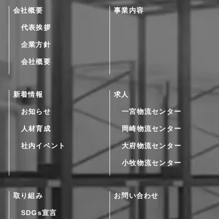
会社概要
事業内容
代表挨拶
企業方針
会社概要
新着情報
求人
お知らせ
一宮物流センター
人材育成
岡崎物流センター
社内イベント
大府物流センター
小牧物流センター
取り組み
お問い合わせ
SDGs宣言