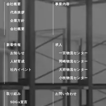
会社概要
事業内容
代表挨拶
企業方針
会社概要
新着情報
求人
お知らせ
一宮物流センター
人材育成
岡崎物流センター
社内イベント
大府物流センター
小牧物流センター
取り組み
お問い合わせ
SDGs宣言