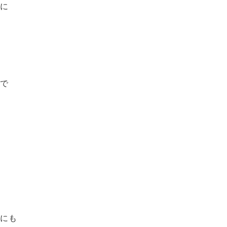
に
で
にも