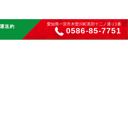
愛知県一宮市木曽川町黒田十二ノ通り1番
運送約
0586-85-7751