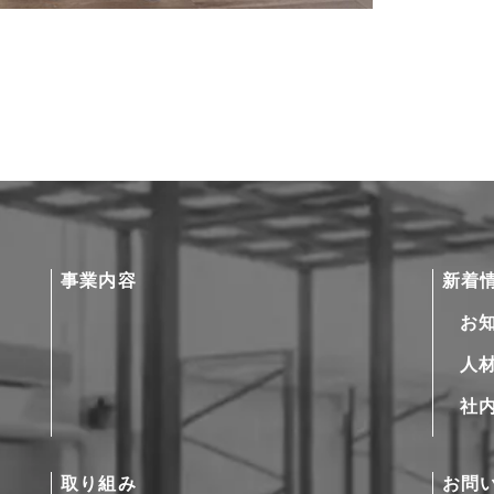
事業内容
新着
お
人
社
取り組み
お問