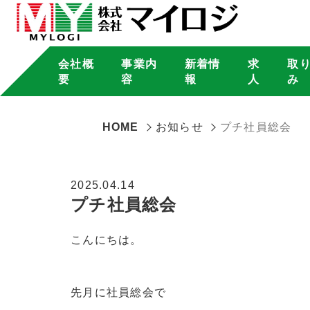
会社概
事業内
新着情
求
取
要
容
報
人
み
HOME
お知らせ
プチ社員総会
2025.04.14
プチ社員総会
こんにちは。
先月に社員総会で