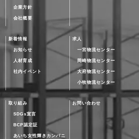
企業方針
会社概要
新着情報
求人
お知らせ
一宮物流センター
人材育成
岡崎物流センター
社内イベント
大府物流センター
小牧物流センター
取り組み
お問い合わせ
SDGs宣言
BCP認定証
あいち女性輝きカンパニ