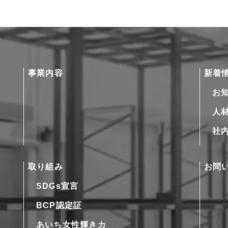
事業内容
新着
お
人
社
取り組み
お問
SDGs宣言
BCP認定証
あいち女性輝きカ