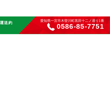
愛知県一宮市木曽川町黒田十二ノ通り1番
運送約
0586-85-7751