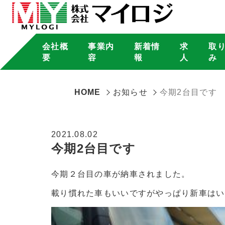
会社概
事業内
新着情
求
取
要
容
報
人
み
HOME
お知らせ
今期2台目です
2021.08.02
今期2台目です
今期２台目の車が納車されました。
載り慣れた車もいいですがやっぱり新車はい