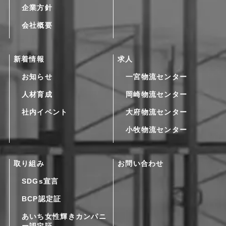
企業方針
会社概要
新着情報
求人
お知らせ
一宮物流センター
人材育成
岡崎物流センター
社内イベント
大府物流センター
小牧物流センター
取り組み
お問い合わせ
SDGs宣言
BCP認定証
あいち女性輝きカンパニ